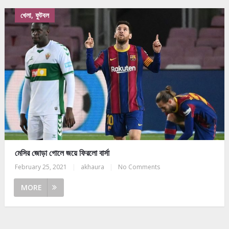
খেলা, ফুটবল
মেসির জোড়া গোলে জয়ে ফিরলো বার্সা
February 25, 2021
|
akhaura
|
No Comments
MORE