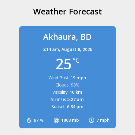
Weather Forecast
Akhaura, BD
5:14 am,
August 8, 2026
25
°C
Wind Gust:
19 mph
Clouds:
93%
Visibility:
10 km
Sunrise:
5:27 am
Sunset:
6:34 pm
97 %
1003 mb
7 mph