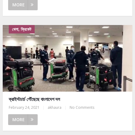
MORE
খেলা, ক্রিকেট
ক্রাইস্টচার্চ পৌঁছেছে বাংলাদেশ দল
February 24, 2021
|
akhaura
|
No Comments
MORE