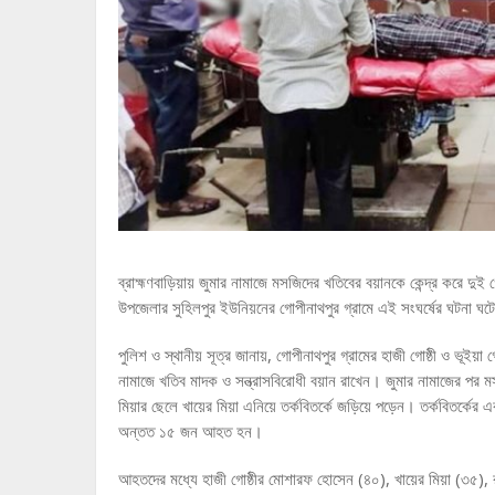
ব্রাহ্মণবাড়িয়ায় জুমার নামাজে মসজিদের খতিবের বয়ানকে কেন্দ্র করে দু
উপজেলার সুহিলপুর ইউনিয়নের গোপীনাথপুর গ্রামে এই সংঘর্ষের ঘটনা
পুলিশ ও স্থানীয় সূত্র জানায়, গোপীনাথপুর গ্রামের হাজী গোষ্ঠী ও ভূইয়া
নামাজে খতিব মাদক ও সন্ত্রাসবিরোধী বয়ান রাখেন। জুমার নামাজের পর মসজি
মিয়ার ছেলে খায়ের মিয়া এনিয়ে তর্কবিতর্কে জড়িয়ে পড়েন। তর্কবিতর্কের এ
অন্তত ১৫ জন আহত হন।
আহতদের মধ্যে হাজী গোষ্ঠীর মোশারফ হোসেন (৪০), খায়ের মিয়া (৩৫), রশি