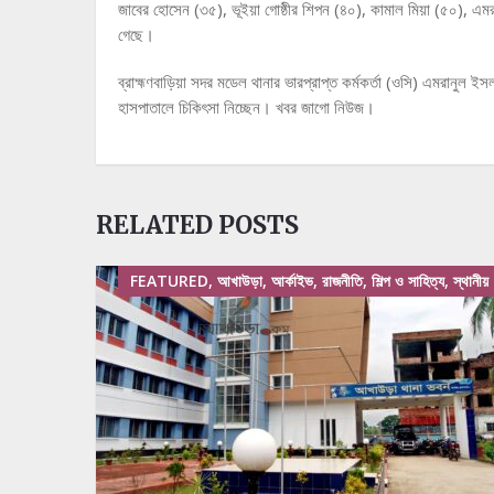
জাবের হোসেন (৩৫), ভূইয়া গোষ্ঠীর শিপন (৪০), কামাল মিয়া (৫০), এ
গেছে।
ব্রাহ্মণবাড়িয়া সদর মডেল থানার ভারপ্রাপ্ত কর্মকর্তা (ওসি) এমরানুল 
হাসপাতালে চিকিৎসা নিচ্ছেন। খবর জাগো নিউজ।
RELATED POSTS
FEATURED, আখাউড়া, আর্কাইভ, রাজনীতি, শিল্প ও সাহিত্য, স্থানীয়