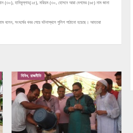
মরান (৩০), হাবিবুল্লাহ(২৫), মরিয়ম (৩০, হোসনে আরা বেগমের (৬৫) নাম জানা
ইসলাম বলেন, সংঘর্ষের খবর পেয়ে ঘটনাস্থলে পুলিশ পাঠানো হয়েছে। আহতরা
বিবিধ, রাজনীতি