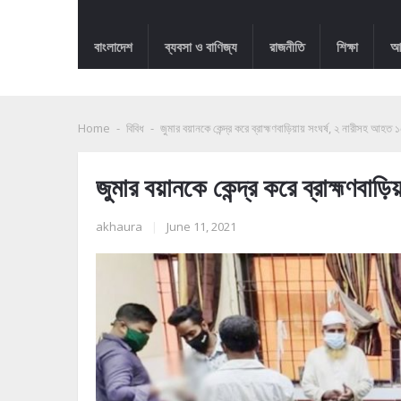
বাংলাদেশ
ব্যবসা ও বাণিজ্য
রাজনীতি
শিক্ষা
আন
Home
-
বিবিধ
-
জুমার বয়ানকে কেন্দ্র করে ব্রাহ্মণবাড়িয়ায় সংঘর্ষ, ২ নারীসহ আহত 
জুমার বয়ানকে কেন্দ্র করে ব্রাহ্মণবা
akhaura
|
June 11, 2021