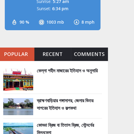
Sunrise:
5:27 am
Sunset:
6:34 pm
90 %
1003 mb
8 mph
POPULAR
RECENT
COMMENTS
কেল্লা শহীদ মাজারের ইতিহাস ও অনুসারি
ব্রাহ্মণবাড়িয়ার গঙ্গাসাগর, জেলার ভিতর
সাগরের ইতিহাস ও কল্পকথা
কোড্ডা ব্রিজ বা তিতাস ব্রিজ, সৌন্দর্যের
মিলনমেলা