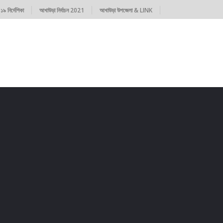
৯ নির্দেশিকা
আখাউড়া নির্বাচন 2021
আখাউড়া উপজেলা & LINK