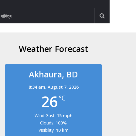
ও সাহিত্য
Weather Forecast
Akhaura, BD
8:34 am,
August 7, 2026
26
°C
Wind Gust:
15 mph
Clouds:
100%
Visibility:
10 km