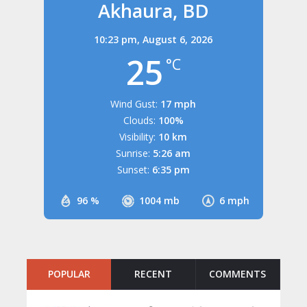
Akhaura, BD
10:23 pm,
August 6, 2026
25
°C
Wind Gust:
17 mph
Clouds:
100%
Visibility:
10 km
Sunrise:
5:26 am
Sunset:
6:35 pm
96 %
1004 mb
6 mph
POPULAR
RECENT
COMMENTS