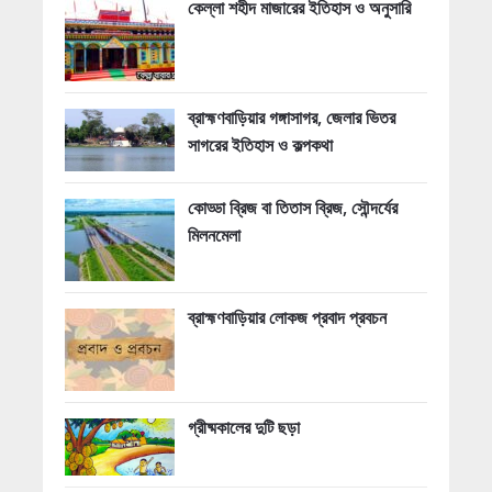
কেল্লা শহীদ মাজারের ইতিহাস ও অনুসারি
ব্রাহ্মণবাড়িয়ার গঙ্গাসাগর, জেলার ভিতর
সাগরের ইতিহাস ও কল্পকথা
কোড্ডা ব্রিজ বা তিতাস ব্রিজ, সৌন্দর্যের
মিলনমেলা
ব্রাহ্মণবাড়িয়ার লোকজ প্রবাদ প্রবচন
গ্রীষ্মকালের দুটি ছড়া