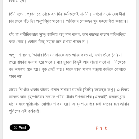
ফিরতে হয়।
তিনি বলেন, প্রথম ১৫ থেকে ২০ দিন কর্মস্থলেই যাননি। এখনো মাঝেমধ্যে টানা
চার থেকে পাঁচ দিন অনুপস্থিত থাকেন। অফিসের লোকজন খুব সহযোগিতা করছেন।
তাঁর মা শারীরিকভাবে সুস্থ জানিয়ে অপু দাশ বলেন, তবে বয়সের কারণে স্মৃতিশক্তি
কমে গেছে। কোনো কিছু সহজে মনে রাখতে পারেন না।
অপু দাশ বলেন, ‘আমার তিন সন্তানকে এত আদর করত মা, এখন তাঁকে (মা) না
পেয়ে বাচ্চারা মনমরা হয়ে থাকে। ঘরে ঢুকলে কিছুই আর ভালো লাগে না। নিজেকে
বড় অসহায় মনে হয়। বুক ফেটে যায়। মাকে ছাড়া থাকার যন্ত্রণা কাউকে বোঝাতে
পারব না!’
মায়ের নিখোঁজ থাকার ঘটনায় থানায় সাধারণ ডায়েরি (জিডি) করেছেন অপু। এ বিষয়ে
জানতে আজ বৃহস্পতিবার সকালে পটিয়া থানার উপপরিদর্শক (এসআই) জয়ন্ত চন্দ্র
দাশের সঙ্গে মুঠোফোনে যোগাযোগ করা হয়। এ ব্যাপারে পরে কথা বলবেন বলে জানান
পুলিশের এই কর্মকর্তা।
Pin It