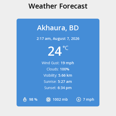
Weather Forecast
Akhaura, BD
2:17 am,
August 7, 2026
24
°C
Wind Gust:
19 mph
Clouds:
100%
Visibility:
5.66 km
Sunrise:
5:27 am
Sunset:
6:34 pm
98 %
1002 mb
7 mph