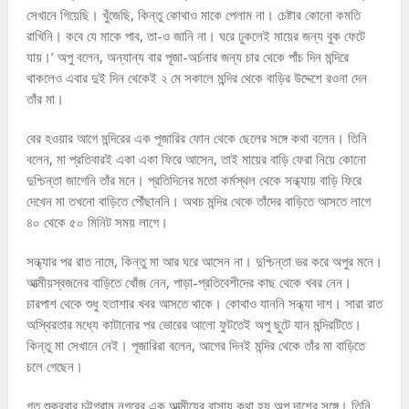
সেখানে গিয়েছি। খুঁজেছি, কিন্তু কোথাও মাকে পেলাম না। চেষ্টার কোনো কমতি
রাখিনি। কবে যে মাকে পাব, তা-ও জানি না। ঘরে ঢুকলেই মায়ের জন্য বুক ফেটে
যায়।’ অপু বলেন, অন্যান্য বার পূজা-অর্চনার জন্য চার থেকে পাঁচ দিন মন্দিরে
থাকলেও এবার দুই দিন থেকেই ২ মে সকালে মন্দির থেকে বাড়ির উদ্দেশে রওনা দেন
তাঁর মা।
বের হওয়ার আগে মন্দিরের এক পূজারির ফোন থেকে ছেলের সঙ্গে কথা বলেন। তিনি
বলেন, মা প্রতিবারই একা একা ফিরে আসেন, তাই মায়ের বাড়ি ফেরা নিয়ে কোনো
দুশ্চিন্তা জাগেনি তাঁর মনে। প্রতিদিনের মতো কর্মস্থল থেকে সন্ধ্যায় বাড়ি ফিরে
দেখেন মা তখনো বাড়িতে পৌঁছাননি। অথচ মন্দির থেকে তাঁদের বাড়িতে আসতে লাগে
৪০ থেকে ৫০ মিনিট সময় লাগে।
সন্ধ্যার পর রাত নামে, কিন্তু মা আর ঘরে আসেন না। দুশ্চিন্তা ভর করে অপুর মনে।
আত্মীয়স্বজনের বাড়িতে খোঁজ নেন, পাড়া-প্রতিবেশীদের কাছ থেকে খবর নেন।
চারপাশ থেকে শুধু হতাশার খবর আসতে থাকে। কোথাও যাননি সন্ধ্যা দাশ। সারা রাত
অস্থিরতার মধ্যে কাটানোর পর ভোরের আলো ফুটতেই অপু ছুটে যান মন্দিরটিতে।
কিন্তু মা সেখানে নেই। পূজারিরা বলেন, আগের দিনই মন্দির থেকে তাঁর মা বাড়িতে
চলে গেছেন।
গত শুক্রবার চট্টগ্রাম নগরের এক আত্মীয়ের বাসায় কথা হয় অপু দাশের সঙ্গে। তিনি