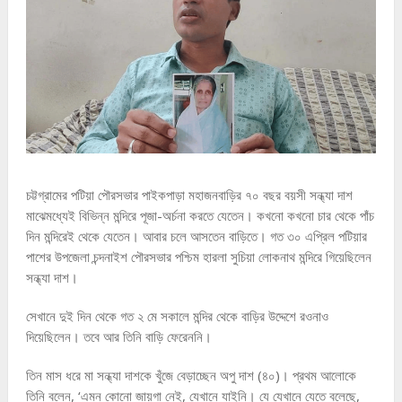
চট্টগ্রামের পটিয়া পৌরসভার পাইকপাড়া মহাজনবাড়ির ৭০ বছর বয়সী সন্ধ্যা দাশ
মাঝেমধ্যেই বিভিন্ন মন্দিরে পূজা-অর্চনা করতে যেতেন। কখনো কখনো চার থেকে পাঁচ
দিন মন্দিরেই থেকে যেতেন। আবার চলে আসতেন বাড়িতে। গত ৩০ এপ্রিল পটিয়ার
পাশের উপজেলা চন্দনাইশ পৌরসভার পশ্চিম হারলা সুচিয়া লোকনাথ মন্দিরে গিয়েছিলেন
সন্ধ্যা দাশ।
সেখানে দুই দিন থেকে গত ২ মে সকালে মন্দির থেকে বাড়ির উদ্দেশে রওনাও
দিয়েছিলেন। তবে আর তিনি বাড়ি ফেরেননি।
তিন মাস ধরে মা সন্ধ্যা দাশকে খুঁজে বেড়াচ্ছেন অপু দাশ (৪০)। প্রথম আলোকে
তিনি বলেন, ‘এমন কোনো জায়গা নেই, যেখানে যাইনি। যে যেখানে যেতে বলেছে,