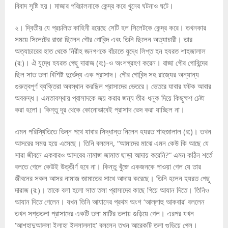
বিবাদ সৃষ্টি হয়। মাজার পরিচালনাকে কেন্দ্র করে খুনের ঘটনাও ঘটে।
২। দ্বিতীয় যে প্রচলিত কাহিনী রয়েছে সেটি হল সিলেটকে কেন্দ্র করে। তখনকার
সময়ে সিলেটের রাজা ছিলেন গৌর গোবিন্দ এবং তিনি ছিলেন অত্যাচারী। তার
অত্যাচারের হাত থেকে নিরীহ জনগণকে বাঁচাতে যুদ্ধে লিপ্ত হন হযরত শাহজালাল
(র:)। ঐ যুদ্ধে হযরত গেছু দারাজ (র:)-ও অংশগ্রহণ করেন। রাজা গৌর গোবিন্দের
ছিল সাত তলা বিশিষ্ট দুর্ভেদ্য এক প্রাসাদ। গৌর গোবিন্দ সহ রাজ্যের অন্যান্য
গুরুত্বপূর্ণ ব্যক্তিরা অবস্থান করছিল প্রাসাদের ভেতরে। ভেতরে যাবার ফটক আবার
অবরুদ্ধ। এমতাবস্থায় প্রাসাদকে জয় করার জন্য তীর-ধনুক দিয়ে কিছুক্ষণ চেষ্টা
করা হলো। কিন্তু দূর থেকে কোনোভাবেই প্রাসাদ ভেদ করা যাচ্ছিল না।
এমন পরিস্থিতিতে ভিন্ন পথে যাবার সিদ্ধান্ত নিলেন হযরত শাহজালাল (র:)। তখন
আসরের সময় হয়ে এসেছে। তিনি বললেন, “আমাদের মাঝে এমন কেউ কি আছে যে
সারা জীবনে একবারও আসরের নামাজ জামাত ছাড়া আদায় করেনি?” এমন কঠিন শর্তে
বলতে গেলে কেউই উত্তীর্ণ হবে না। কিন্তু খুঁজে একজনকে পাওয়া গেল যে তার
জীবনের সকল আসর নামাজ জামাতের সাথে আদায় করেছে। তিনি হলেন হযরত গেছু
দারাজ (র:)। তাকে বলা হলো সাত তলা প্রাসাদের কাছে গিয়ে আযান দিতে। তিনিও
আযান দিতে গেলেন। যখন তিনি আযানের প্রথম অংশ ‘আল্লাহু আকবার’ বললেন
তখন সপ্ততলা প্রাসাদের একটি তলা মাটির তলায় গুড়িয়ে গেল। এরপর যখন
‘আশহাদুআল্লা ইলাহা ইল্লাল্লাহ’ বললেন তখন আরেকটি তলা গুড়িয়ে গেল।