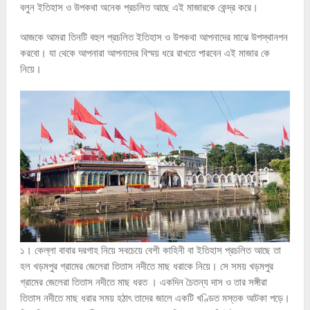
বলুন ইতিহাস ও উপকথা অনেক প্রচলিত আছে এই মাজারকে কেন্দ্র করে।
আজকে আমরা তিনটি বহুল প্রচলিত ইতিহাস ও উপকথা আপনাদের মাঝে উপস্থানপন
করবো। যা থেকে আপনারা আপনাদের বিস্ময় ধরে রাখতে পারবেন এই মাজার কে
নিয়ে।
১। কেল্লা বাবার দরগাহ নিয়ে সবচেয়ে বেশী কাহিনী বা ইতিহাস প্রচলিত আছে তা
হল খড়মপুর গ্রামের জেলেরা তিতাস নদীতে মাছ ধরাকে নিয়ে। সে সময় খড়মপুর
গ্রামের জেলেরা তিতাস নদীতে মাছ ধরত । একদিন চৈতন্য দাস ও তার সঙ্গীরা
তিতাস নদীতে মাছ ধরার সময় হঠাৎ তাদের জালে একটি খণ্ডিত মস্তক আটকা পড়ে।