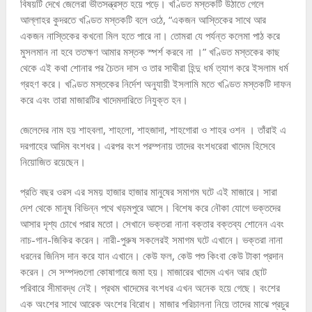
বিষয়টি দেখে জেলেরা ভীতসন্ত্রস্ত হয়ে পড়ে। খণ্ডিত মস্তকটি উঠাতে গেলে
আল্লাহর কুদরতে খণ্ডিত মস্তকটি বলে ওঠে, “একজন আস্তিকের সাথে আর
একজন নাস্তিকের কখনো মিল হতে পারে না। তোমরা যে পর্যন্ত কলেমা পাঠ করে
মুসলমান না হবে ততক্ষণ আমার মস্তক স্পর্শ করবে না ।” খণ্ডিত মস্তকের কাছ
থেকে এই কথা শোনার পর চৈতন দাস ও তার সাথীরা হিন্দু ধর্ম ত্যাগ করে ইসলাম ধর্ম
গ্রহণ করে। খণ্ডিত মস্তকের নির্দেশ অনুযায়ী ইসলামি মতে খণ্ডিত মস্তকটি দাফন
করে এবং তারা মাজারটির খাদেমদারিতে নিযুক্ত হন।
জেলেদের নাম হয় শাহবলা, শাহলো, শাহজাদা, শাহগোরা ও শাহর ওশন । তাঁরাই এ
দরগাহের আদিম বংশধর। এরপর বংশ পরম্পনায় তাদের বংশধরেরা খাদেম হিসেবে
নিয়োজিত রয়েছেন।
প্রতি বছর ওরস এর সময় হাজার হাজার মানুষের সমাগম ঘটে এই মাজারে। সারা
দেশ থেকে মানুষ বিভিন্ন পথে খড়মপুরে আসে। বিশেষ করে নৌকা যোগে ভক্তদের
আসার দৃশ্য চোখে পরার মতো। সেখানে ভক্তরা নানা বক্তার বক্তব্য শোনেন এবং
নাচ-গান-জিকির করেন। নারী-পুরুষ সকলেরই সমাগম ঘটে এখানে। ভক্তরা নানা
ধরনের জিনিস দান করে যান এখানে। কেউ ফল, কেউ পশু কিংবা কেউ টাকা প্রদান
করেন। সে সম্পদগুলো কোষাগারে জমা হয়। মাজারের খাদেম এখন আর ছোট
পরিবারে সীমাবদ্ধ নেই। প্রথম খাদেমের বংশধর এখন অনেক হয়ে গেছে। বংশের
এক অংশের সাথে আরেক অংশের বিরোধ। মাজার পরিচালনা নিয়ে তাদের মাঝে প্রচুর