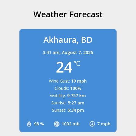
Weather Forecast
Akhaura, BD
3:41 am,
August 7, 2026
24
°C
Wind Gust:
19 mph
Clouds:
100%
Visibility:
9.757 km
Sunrise:
5:27 am
Sunset:
6:34 pm
98 %
1002 mb
7 mph