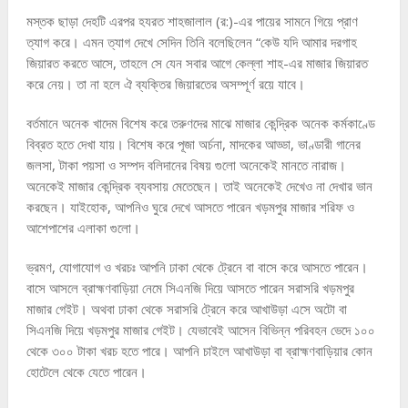
মস্তক ছাড়া দেহটি এরপর হযরত শাহজালাল (র:)-এর পায়ের সামনে গিয়ে প্রাণ
ত্যাগ করে। এমন ত্যাগ দেখে সেদিন তিনি বলেছিলেন “কেউ যদি আমার দরগাহ
জিয়ারত করতে আসে, তাহলে সে যেন সবার আগে কেল্লা শাহ-এর মাজার জিয়ারত
করে নেয়। তা না হলে ঐ ব্যক্তির জিয়ারতের অসম্পূর্ণ রয়ে যাবে।
বর্তমানে অনেক খাদেম বিশেষ করে তরুণদের মাঝে মাজার কেন্দ্রিক অনেক কর্মকাণ্ডে
বিব্রত হতে দেখা যায়। বিশেষ করে পূজা অর্চনা, মাদকের আড্ডা, ভাণ্ডারী গানের
জলসা, টাকা পয়সা ও সম্পদ বলিদানের বিষয় গুলো অনেকেই মানতে নারাজ।
অনেকেই মাজার কেন্দ্রিক ব্যবসায় মেতেছেন। তাই অনেকেই দেখেও না দেখার ভান
করছেন। যাইহোক, আপনিও ঘুরে দেখে আসতে পারেন খড়মপুর মাজার শরিফ ও
আশেপাশের এলাকা গুলো।
ভ্রমণ, যোগাযোগ ও খরচঃ আপনি ঢাকা থেকে ট্রেনে বা বাসে করে আসতে পারেন।
বাসে আসলে ব্রাহ্মণবাড়িয়া নেমে সিএনজি দিয়ে আসতে পারেন সরাসরি খড়মপুর
মাজার গেইট। অথবা ঢাকা থেকে সরাসরি ট্রেনে করে আখাউড়া এসে অটো বা
সিএনজি দিয়ে খড়মপুর মাজার গেইট। যেভাবেই আসেন বিভিন্ন পরিবহন ভেদে ১০০
থেকে ৩০০ টাকা খরচ হতে পারে। আপনি চাইলে আখাউড়া বা ব্রাহ্মণবাড়িয়ার কোন
হোটেলে থেকে যেতে পারেন।