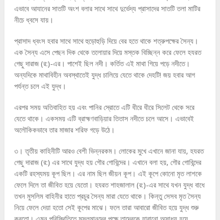
এভাবে আযানের সাতটি অংশ বলার সাথে সাথে দুর্ভেদ্য প্রাসাদের সাতটি তলা মাটির
নীচে ধ্বসে যায়।
প্রাসাদ ধ্বংস হবার সাথে সাথে হুড়োহুড়ি দিয়ে বের হতে থাকে শত্রুপক্ষের সৈন্য।
এক সৈন্য এসে পেছন দিক থেকে তলোয়ার দিয়ে মস্তক বিচ্ছিন্ন করে ফেলে হযরত
গেছু দারাজ (র:)-এর। পাশেই ছিল নদী। কর্তিত এই মাথা গিয়ে পড়ে নদীতে।
অন্যদিকে মাথাবিহীন অবস্থাতেই যুদ্ধ চালিয়ে যেতে থাকে দেহটি! জয় হবার আগ
পর্যন্ত চলে এই যুদ্ধ।
এরপর সময় অতিবাহিত হয় এবং পানির স্রোতে এটি ধীরে ধীরে সিলেট থেকে সরে
যেতে থাকে। একসময় এটি ব্রাহ্মণবাড়িয়ার তিতাস নদীতে চলে আসে। এভাবেই
অলৌকিকভাবে তার মাজার শরিফ গড়ে উঠে।
৩। তৃতীয় কাহিনীটি আরও বেশী ভিন্নরকম। লোকের মুখে এখানে জানা যায়, হযরত
গেছু দারাজ (র:) এর সাথে যুদ্ধ হয় গৌর গোবিন্দের। এখানে বলা হয়, গৌর গোবিন্দের
একটি রহস্যময় কূপ ছিল। এর নাম ছিল জীয়ন কূপ। এই কূপে কোনো মৃত লাশকে
ফেলে দিলে তা জীবিত হয়ে যেতো। হযরত শাহজালাল (র:)-এর সাথে যখন যুদ্ধ বাধে
তখন মুসলিম বাহিনীর হাতে প্রচুর সৈন্য মারা যেতে থাকে। কিন্তু সেসব মৃত সৈন্য
নিয়ে ফেলে দেয়া হতো সেই কূপের মাঝে। ফলে তারা আবারো জীবিত হয়ে যুদ্ধ শুরু
করতো। এমন পরিস্থিতিতে মুসলমানদের পক্ষে তাদেরকে হারানো অসাধ্য হয়ে