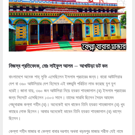
নিজস্ব প্রতিবেদক, মোঃ সাইফুল আলম – আখাউড়া ডট কম
বাংলাদেশে অনেক শাহ্ সুফি এসেছিলেন ইসলাম প্রচারের জন্য। বারো আউলিয়ার
দেশ বা ৩৬০ আউলিয়ার দেশ হিসেবে এই বঙ্গভূমি পরিচিত লাভ করেছে যুগ যুগ
ধরেই। জানা যায়, ৩৬০ জন আউলিয়া নিয়ে হযরত শাহজালাল (র) ইসলাম প্রচারের
জন্য সিলেটে এসেছিলেন ১৩০৩ সালে। তাদের সারথি ছিলেন সৈয়দ আহমদ
গেছুদারাজ কল্লা শহীদ (র)। অনেকেই বলে থাকেন তিনি হযরত শাহজালাল (র) খুব
কাছের লোক ছিলেন। আবার অনেকেই ভাবেন তিনি হযরত শাহজালাল (র) ভাগ্নে
ছিলেন।
কেল্লা শহীদ মাজার বা কেল্লা বাবার দরগাহ অথবা খড়মপুর মাজার শরীফ যেই নামে