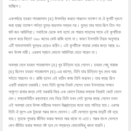
যাচ্ছিল।
একপর্যায়ে হযরত শাহজালাল (র:) উপলব্ধি করতে পারলেন যতক্ষণ না ঐ কূপটি ধ্বংস
করা হচ্ছে ততক্ষণ পর্যন্ত যুদ্ধে জয়লাভ সম্ভব নয়। যুদ্ধে তার সাথে ছিল তিন শত
ষাট জন আউলিয়া। সবাইকে ডেকে বলা হলো কে পারবে সাহসের সাথে এই কূপটিকে
ধ্বংস করে দিতে? ৩৬০ জনের কেউ রাজি হলো না। কারণ ইসলামি নিয়ম অনুসারে
এটি সামনাসামনি যুদ্ধের চেয়েও কঠিন। এই কূপটিকে পাহারা দেবার জন্য আছে ৪০
জন উলঙ্গ নারী। এরকম স্থানে কোনো আউলিয়া যেতে পারেন না।
অবস্থা দেখে হযরত শাহজালাল (র:) খুব চিন্তিত হয়ে গেলেন। হযরত গেছু দারাজ
(র:) ছিলেন হযরত শাহজালাল (র:)-এর ভাগ্নে, তিনি তার চিন্তিত মুখ দেখে আর
সইতে পারলেন না। রাজি হলেন এই কঠিন কাজ তিনি করবেন। তার কাছে ছিল
একটি ধারালো তরবারি। যখন তিনি কূপের নিকট গেলেন তখন ইসলামের সম্মান
অক্ষুণ্ণ রাখার জন্য সেই তরবারি দিয়ে এক কোপে নিজের মস্তক নিজেই কেটে ফেলে
দেন। মস্তকবিহীন রক্তাক্ত দেহ নিয়ে তিনি যখন সেই কূপের কাছে গেলেন তখন
এই অবস্থা দেখে উলঙ্গ নারীদের সকলে উদ্ভ্রান্তের মতো ভয়ে পালিয়ে যায়। এরপর
তিনি ঐ কূপে এক টুকরো গরুর মাংস ফেলেন। এটি ফেলাতে কূপের যাদুটি নষ্ট হয়ে
যায়। মৃতকে পুনরায় জীবিত করার ক্ষমতা আর থাকে না এতে। গরুর মাংস ফেললে
কেন জীবিত করার ক্ষমতা নষ্ট হবে সে সম্বন্ধে কোনোকিছু জানা যায়নি।