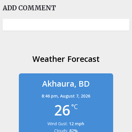
ADD COMMENT
Weather Forecast
Akhaura, BD
8:46 pm,
August 7, 2026
26
°C
Wind Gust:
12 mph
Clouds:
82%