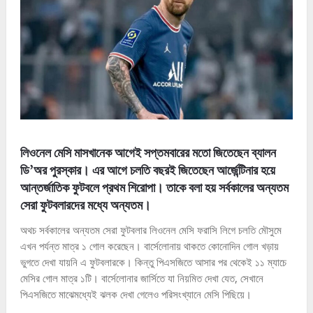
লিওনেল মেসি মাসখানেক আগেই সপ্তমবারের মতো জিতেছেন ব্যালন
ডি’অর পুরস্কার। এর আগে চলতি বছরই জিতেছেন আর্জেন্টিনার হয়ে
আন্তর্জাতিক ফুটবলে প্রথম শিরোপা। তাকে বলা হয় সর্বকালের অন্যতম
সেরা ফুটবলারদের মধ্যে অন্যতম।
অথচ সর্বকালের অন্যতম সেরা ফুটবলার লিওনেল মেসি ফরাসি লিগে চলতি মৌসুমে
এখন পর্যন্ত মাত্র ১ গোল করেছেন। বার্সেলোনায় থাকতে কোনোদিন গোল খড়ায়
ভুগতে দেখা যায়নি এ ফুটবলারকে। কিন্তু পিএসজিতে আসার পর থেকেই ১১ ম্যাচে
মেসির গোল মাত্র ১টি। বার্সেলোনার জার্সিতে যা নিয়মিত দেখা যেত, সেখানে
পিএসজিতে মাঝেমধ্যেই ঝলক দেখা গেলেও পরিসংখ্যানে মেসি পিছিয়ে।